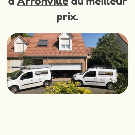
à
Arronville
au meilleur
prix.