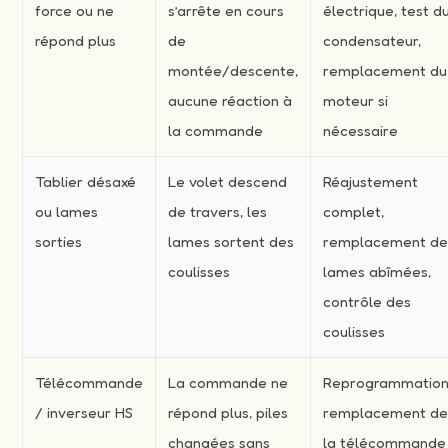
force ou ne
s’arrête en cours
électrique, test d
répond plus
de
condensateur,
montée/descente,
remplacement du
aucune réaction à
moteur si
la commande
nécessaire
Tablier désaxé
Le volet descend
Réajustement
ou lames
de travers, les
complet,
sorties
lames sortent des
remplacement d
coulisses
lames abîmées,
contrôle des
coulisses
Télécommande
La commande ne
Reprogrammation
/ inverseur HS
répond plus, piles
remplacement d
changées sans
la télécommande