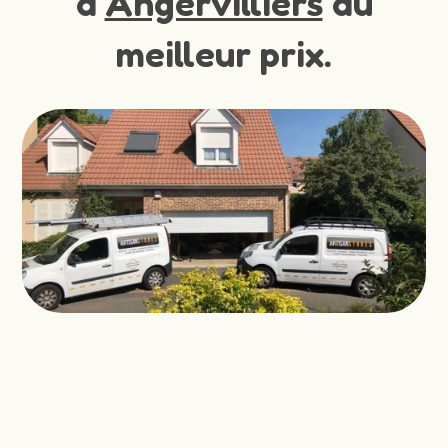
à
Angervilliers
au
meilleur prix.